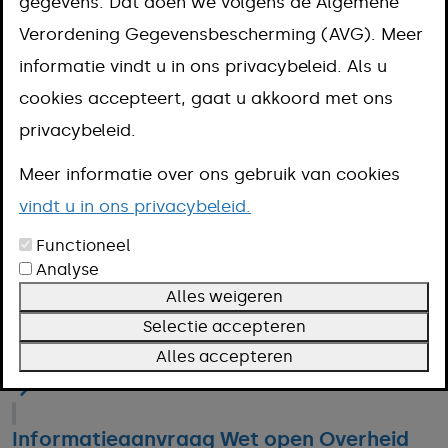
gegevens. Dat doen we volgens de Algemene
Verordening Gegevensbescherming (AVG). Meer
informatie vindt u in ons privacybeleid. Als u
Burenoverlast melden
cookies accepteert, gaat u akkoord met ons
privacybeleid.
Demonstratie of betoging houden
Meer informatie over ons gebruik van cookies
vindt u in ons privacybeleid.
Gevonden of verloren voorwerpen melden
Functioneel
Analyse
Handhavingsverzoek indienen
Alles weigeren
Selectie accepteren
Alles accepteren
Iets melden bij de gemeente
Informatieaanvraag Wet open Overheid