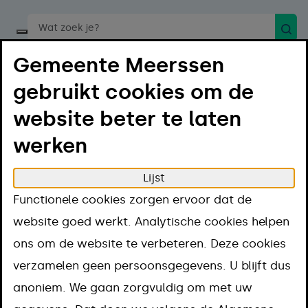
Zoek
Start een spraakopdracht
Gemeente Meerssen
gebruikt cookies om de
website beter te laten
werken
Menu
Luister
Lijst
Home
Regelen
Contact en openingstijden
Functionele cookies zorgen ervoor dat de
Meldingen
website goed werkt. Analytische cookies helpen
Meldingen
ons om de website te verbeteren. Deze cookies
verzamelen geen persoonsgegevens. U blijft dus
anoniem. We gaan zorgvuldig om met uw
Archeologische vondst melden