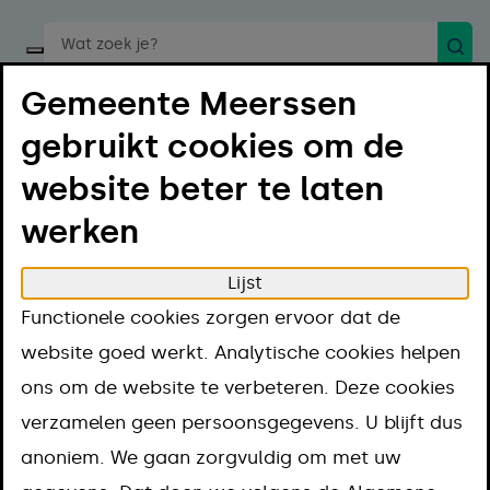
Zoek
Start een spraakopdracht
Gemeente Meerssen
gebruikt cookies om de
website beter te laten
werken
Menu
Luister
Lijst
Home
Regelen
Contact en openingstijden
Functionele cookies zorgen ervoor dat de
Meldingen
website goed werkt. Analytische cookies helpen
Gevonden of verloren voorwerpen melden
ons om de website te verbeteren. Deze cookies
Gevonden of
verzamelen geen persoonsgegevens. U blijft dus
anoniem. We gaan zorgvuldig om met uw