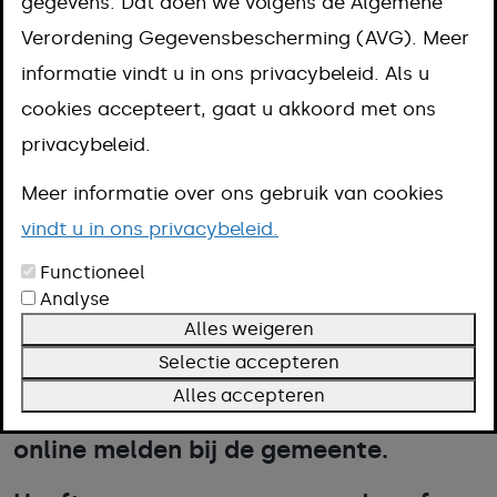
verloren
gegevens. Dat doen we volgens de Algemene
Verordening Gegevensbescherming (AVG). Meer
voorwerpen
informatie vindt u in ons privacybeleid. Als u
cookies accepteert, gaat u akkoord met ons
melden
privacybeleid.
Meer informatie over ons gebruik van cookies
Aanpak
vindt u in ons privacybeleid.
Omschrijving
Meer informatie
Functioneel
Analyse
Alles weigeren
Selectie accepteren
Heeft u op straat een voorwerp
Alles accepteren
gevonden of verloren? Dan kunt u dit
online melden bij de gemeente.