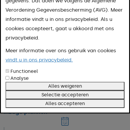
gegevens. Dat doen we volgens de Algemene
Belastingen
Verordening Gegevensbescherming (AVG). Meer
informatie vindt u in ons privacybeleid. Als u
cookies accepteert, gaat u akkoord met ons
Bouwen, verbouwen of slopen
privacybeleid.
Meer informatie over ons gebruik van cookies
Huisnummering
vindt u in ons privacybeleid.
Functioneel
Analyse
Huren en verhuren
Alles weigeren
Selectie accepteren
Alles accepteren
Inzage plannen