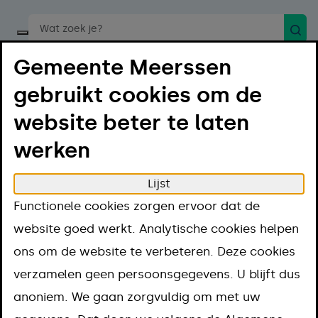
Zoek
Start een spraakopdracht
Gemeente Meerssen
gebruikt cookies om de
website beter te laten
werken
Menu
Luister
Lijst
Home
Regelen
Bouwen en verbouwen
Functionele cookies zorgen ervoor dat de
Bouwen en
website goed werkt. Analytische cookies helpen
ons om de website te verbeteren. Deze cookies
verbouwen
verzamelen geen persoonsgegevens. U blijft dus
anoniem. We gaan zorgvuldig om met uw