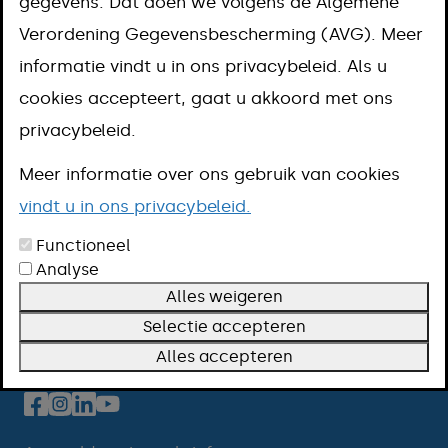
gegevens. Dat doen we volgens de Algemene
Verordening Gegevensbescherming (AVG). Meer
informatie vindt u in ons privacybeleid. Als u
WOZ-waarde en taxatieverslag inzien
cookies accepteert, gaat u akkoord met ons
privacybeleid.
Meer informatie over ons gebruik van cookies
vindt u in ons privacybeleid.
Functioneel
Contact
Analyse
Openingstijden
Alles weigeren
Over deze website
Selectie accepteren
Alles accepteren
Volg ons