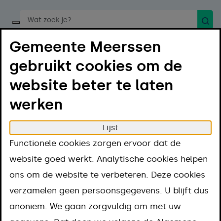
Zoek
Start een spraakopdracht
Gemeente Meerssen
gebruikt cookies om de
website beter te laten
werken
Menu
Luister
Lijst
Home
Regelen
Bouwen en verbouwen
Functionele cookies zorgen ervoor dat de
Belastingen
website goed werkt. Analytische cookies helpen
Belastingen
ons om de website te verbeteren. Deze cookies
verzamelen geen persoonsgegevens. U blijft dus
anoniem. We gaan zorgvuldig om met uw
Gemeentelijke belastingen