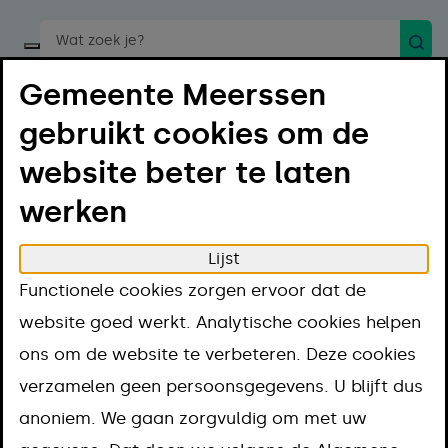
Zoek
Start een spraakopdracht
Gemeente Meerssen
gebruikt cookies om de
website beter te laten
werken
Menu
Luister
Lijst
Home
Bestuur en organisatie
Functionele cookies zorgen ervoor dat de
Ambtelijke organisatie
website goed werkt. Analytische cookies helpen
Ambtelijke
ons om de website te verbeteren. Deze cookies
verzamelen geen persoonsgegevens. U blijft dus
organisatie
anoniem. We gaan zorgvuldig om met uw