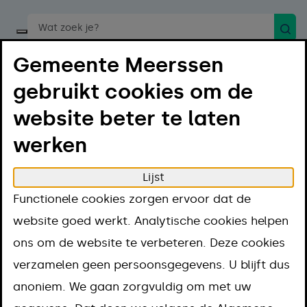
Zoek
Start een spraakopdracht
Gemeente Meerssen
gebruikt cookies om de
website beter te laten
werken
Menu
Luister
Lijst
Home
Regelen
Afval en milieu
Functionele cookies zorgen ervoor dat de
Afval en milieu
website goed werkt. Analytische cookies helpen
ons om de website te verbeteren. Deze cookies
verzamelen geen persoonsgegevens. U blijft dus
Afval
anoniem. We gaan zorgvuldig om met uw