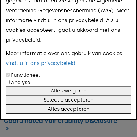
gegevens. Dat doen we volgens de Algemene
Proclaimer
Verordening Gegevensbescherming (AVG). Meer
informatie vindt u in ons privacybeleid. Als u
Webarchief
cookies accepteert, gaat u akkoord met ons
privacybeleid.
Toegankelijkheid
Meer informatie over ons gebruik van cookies
vindt u in ons privacybeleid.
Cookiebeleid
Functioneel
Analyse
Alles weigeren
Privacyverklaring
Selectie accepteren
Alles accepteren
Coordinated Vulnerability Disclosure