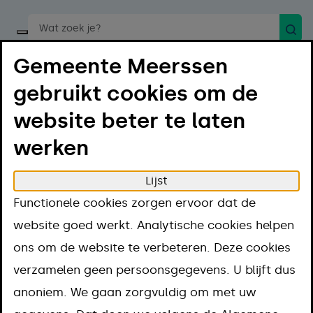
Zoek
Start een spraakopdracht
Gemeente Meerssen
gebruikt cookies om de
website beter te laten
werken
Menu
Luister
Lijst
Home
Over deze website
Functionele cookies zorgen ervoor dat de
Over deze
website goed werkt. Analytische cookies helpen
ons om de website te verbeteren. Deze cookies
website
verzamelen geen persoonsgegevens. U blijft dus
anoniem. We gaan zorgvuldig om met uw