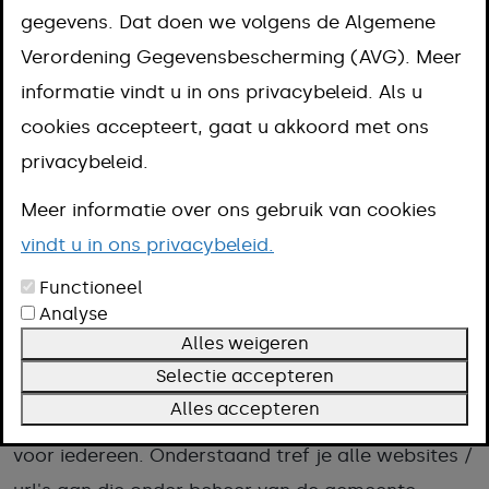
aan?
gegevens. Dat doen we volgens de Algemene
Stuur dan een mail naar
info@meerssen.nl
Verordening Gegevensbescherming (AVG). Meer
Meer weten over digitale
informatie vindt u in ons privacybeleid. Als u
cookies accepteert, gaat u akkoord met ons
toegankelijkheid?
privacybeleid.
Kijk op
www.digitoegankelijk.nl
voor meer
Meer informatie over ons gebruik van cookies
informatie.
vindt u in ons privacybeleid.
Functioneel
Analyse
Iedereen moet kunnen meedoen in onze
Alles weigeren
samenleving. Digitaal én offline. De Gemeente
Selectie accepteren
Meerssen vindt het belangrijk dat de gemeentelijke
Alles accepteren
websites toegankelijkheid en gebruiksvriendelijk is
voor iedereen. Onderstaand tref je alle websites /