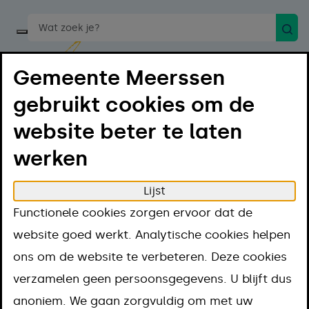
Zoek
Start een spraakopdracht
Gemeente Meerssen
gebruikt cookies om de
website beter te laten
Menu
Luister
werken
Lijst
Home
Toegankelijkheid
Toegankelijkheid
Functionele cookies zorgen ervoor dat de
website goed werkt. Analytische cookies helpen
Loop je tegen een
ons om de website te verbeteren. Deze cookies
verzamelen geen persoonsgegevens. U blijft dus
toegankelijkheidsprobleem
anoniem. We gaan zorgvuldig om met uw