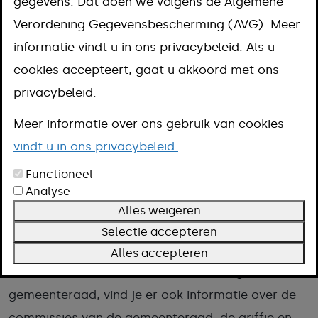
gegevens. Dat doen we volgens de Algemene
Neem contact op met de griffie van de gemeente
Verordening Gegevensbescherming (AVG). Meer
Meerssen.
informatie vindt u in ons privacybeleid. Als u
Telefoon: 14 043
cookies accepteert, gaat u akkoord met ons
E-mail:
griffiebureau@meerssen.nl
privacybeleid.
Meer informatie over ons gebruik van cookies
Raadstukken bekijken
vindt u in ons privacybeleid.
Kijk in het
raadsinformatiesysteem
Functioneel
Analyse
Alles weigeren
In het raadsinformatiesysteem NotuBiz vind je alle
Selectie accepteren
informatie over de gemeenteraad van Meerssen.
Alles accepteren
Naast informatie over de samenstelling van de
gemeenteraad, vind je er ook informatie over de
commissies van de gemeenteraad, de griffie en