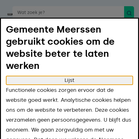
Zoek
Start een spraakopdracht
Gemeente Meerssen
gebruikt cookies om de
website beter te laten
werken
Menu
Luister
Lijst
Home
Bestuur en organisatie
Gemeenteraad
Functionele cookies zorgen ervoor dat de
Gemeenteraad
website goed werkt. Analytische cookies helpen
ons om de website te verbeteren. Deze cookies
Vragen over de
verzamelen geen persoonsgegevens. U blijft dus
gemeenteraad?
anoniem. We gaan zorgvuldig om met uw