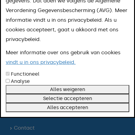
gegevens. Dat doen we volgens de Algemene
Verordening Gegevensbescherming (AVG). Meer
Kamers verhuren
informatie vindt u in ons privacybeleid. Als u
cookies accepteert, gaat u akkoord met ons
Leegstand pand tijdelijk verhuren
privacybeleid.
Meer informatie over ons gebruik van cookies
Woning splitsen in aparte zelfstandige
vindt u in ons privacybeleid.
woningen
Functioneel
Analyse
Alles weigeren
Selectie accepteren
Alles accepteren
Contact