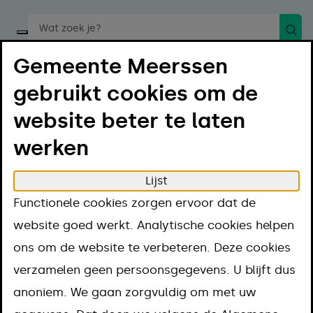
Zoek
Start een spraakopdracht
Gemeente Meerssen
gebruikt cookies om de
website beter te laten
werken
Menu
Luister
Lijst
Home
Regelen
Bouwen en verbouwen
Functionele cookies zorgen ervoor dat de
Huren en verhuren
website goed werkt. Analytische cookies helpen
Huren en
ons om de website te verbeteren. Deze cookies
verzamelen geen persoonsgegevens. U blijft dus
verhuren
anoniem. We gaan zorgvuldig om met uw