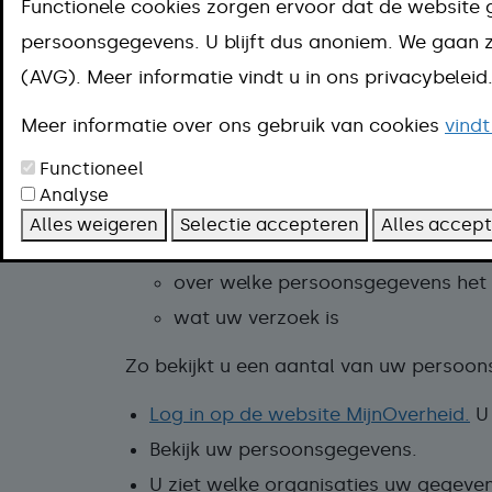
Functionele cookies zorgen ervoor dat de website 
bij de gemeente.
persoonsgegevens. U blijft dus anoniem. We gaa
(AVG). Meer informatie vindt u in ons privacybelei
Online regelen
Aanpak
Meer informatie over ons gebruik van cookies
vindt
Zo dient u een verzoek in over uw pers
Functioneel
Analyse
Vul het
digitale
formulier in.
Alles weigeren
Selectie accepteren
Alles accep
U geeft in ieder geval door:
over welke persoonsgegevens het
wat uw verzoek is
Zo bekijkt u een aantal van uw persoo
Log in op de website MijnOverheid.
U 
Bekijk uw persoonsgegevens.
U ziet welke organisaties uw gegev