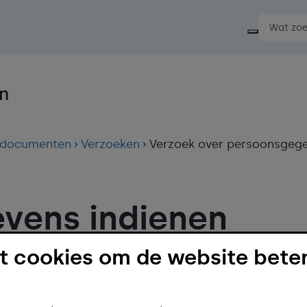
Start ee
le documenten
Verzoeken
Verzoek over persoonsgege
vens indienen
aart verschillende
 cookies om de website beter
ft een aantal rechten over deze
k over uw persoonsgegevens doet u