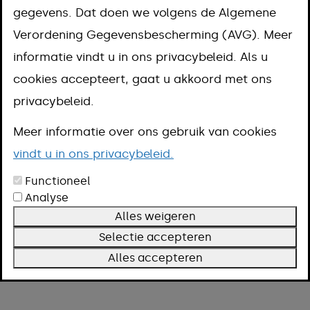
basisregistratie
gegevens. Dat doen we volgens de Algemene
Verordening Gegevensbescherming (AVG). Meer
personen (BRP)
informatie vindt u in ons privacybeleid. Als u
cookies accepteert, gaat u akkoord met ons
aanpassen
privacybeleid.
Meer informatie over ons gebruik van cookies
Aanpak
vindt u in ons privacybeleid.
Kosten
Functioneel
Omschrijving
Analyse
Voorwaarden
Alles weigeren
Termijn
Selectie accepteren
Meer informatie
Alles accepteren