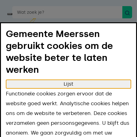
Zoek
Start een spraakopdracht
Gemeente Meerssen
gebruikt cookies om de
website beter te laten
Menu
Luister
werken
Lijst
Home
Regelen
Functionele cookies zorgen ervoor dat de
Uittreksels en officiële documenten
Verzoeken
website goed werkt. Analytische cookies helpen
Gegevens in basisregistratie personen (BRP)
ons om de website te verbeteren. Deze cookies
aanpassen
verzamelen geen persoonsgegevens. U blijft dus
Gegevens in
anoniem. We gaan zorgvuldig om met uw