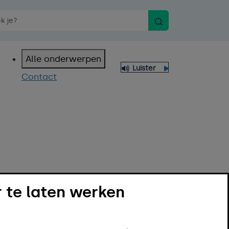
Zoeken
n spraakopdracht
Alle onderwerpen
Luister
Contact
 te laten werken