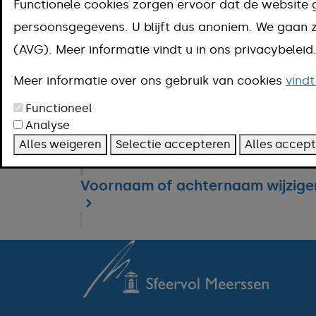
Functionele cookies zorgen ervoor dat de website 
persoonsgegevens. U blijft dus anoniem. We gaa
Geheimhouding persoonsgegeve
(AVG). Meer informatie vindt u in ons privacybelei
Informatie in de basisregistratie
Meer informatie over ons gebruik van cookies
vindt
Functioneel
Analyse
Verzoek over persoonsgegevens 
Alles weigeren
Selectie accepteren
Alles accep
Voornaam of achternaam wijzige