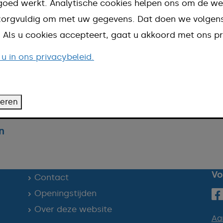
goed werkt. Analytische cookies helpen ons om de we
n zorgvuldig om met uw gegevens. Dat doen we volge
ns aanvragen
d. Als u cookies accepteert, gaat u akkoord met ons pr
 personen (BRP)
 u in ons privacybeleid.
indienen
teren
n
Vo
Contact
Openingstijden
Over deze website
Aa