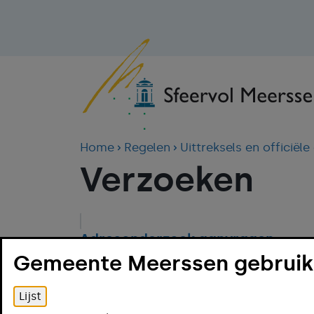
Home
Regelen
Uittreksels en officië
Verzoeken
Adresonderzoek aanvragen
Gemeente Meerssen gebruikt
Gegevens in basisregistratie pe
Lijst