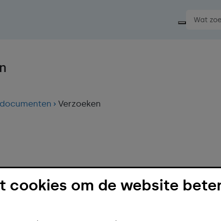
Start ee
le documenten
Verzoeken
 cookies om de website beter
rsonen (BRP) aanpassen