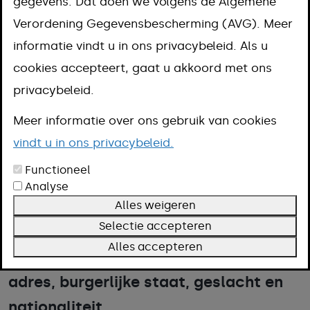
basisregistratie
gegevens. Dat doen we volgens de Algemene
Verordening Gegevensbescherming (AVG). Meer
personen (BRP)
informatie vindt u in ons privacybeleid. Als u
cookies accepteert, gaat u akkoord met ons
Aanpak
privacybeleid.
Kosten
Meer informatie over ons gebruik van cookies
Omschrijving
vindt u in ons privacybeleid.
Termijn
Meer informatie
Functioneel
Analyse
Alles weigeren
Selectie accepteren
In de basisregistratie personen (BRP)
Alles accepteren
staan uw persoonsgegevens, zoals uw
adres, burgerlijke staat, geslacht en
nationaliteit.