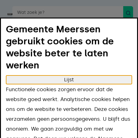
Zoek
Start een spraakopdracht
Gemeente Meerssen
gebruikt cookies om de
website beter te laten
werken
Menu
Luister
Lijst
Home
Regelen
Functionele cookies zorgen ervoor dat de
Uittreksels en officiële documenten
Verzoeken
website goed werkt. Analytische cookies helpen
Informatie in de basisregistratie personen (BRP)
ons om de website te verbeteren. Deze cookies
Informatie in de
verzamelen geen persoonsgegevens. U blijft dus
anoniem. We gaan zorgvuldig om met uw