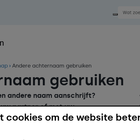
Start ee
hap
Andere achternaam gebruiken
rnaam gebruiken
een andere naam aanschrijft?
 uw partner of met uw
 cookies om de website beter
ine aan bij de gemeente.