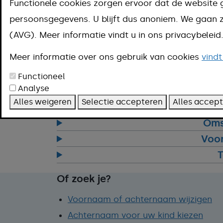
Aanpak
Functionele cookies zorgen ervoor dat de website 
persoonsgegevens. U blijft dus anoniem. We gaa
Zo doet u een verzoek aanduiding naam
(AVG). Meer informatie vindt u in ons privacybelei
U doet een verzoek aanduiding naamgeb
Meer informatie over ons gebruik van cookies
vindt
Lukt online doorgeven niet? Bel naar
14
Functioneel
kunt het ingevulde formulier inleveren a
Analyse
Klant Contact Centrum (KCC) van de 
Alles weigeren
Selectie accepteren
Alles accep
Oms
Voo
T
Of zoek je?
Voornaam of achternaam wijzigen
Achternaam voor uw kind kiezen