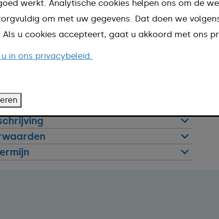
goed werkt. Analytische cookies helpen ons om de we
n zorgvuldig om met uw gegevens. Dat doen we volge
gebruik:
d. Als u cookies accepteert, gaat u akkoord met ons pr
ruik online.
 u in ons privacybeleid.
 043
voor een aanvraagformulier en vul dit in. U
an de balie, of per post opsturen naar het
gemeente Meerssen.
teren
chrijving
rwaarden
ermijn