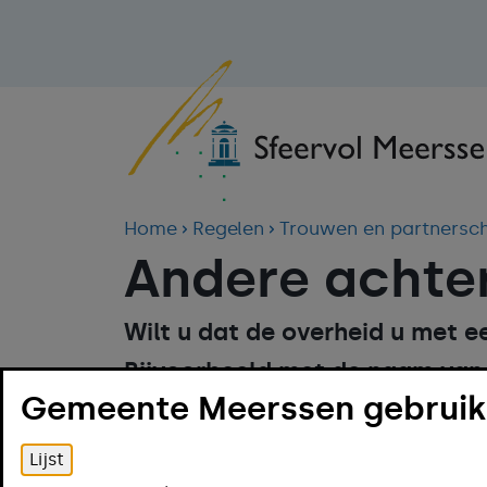
Home
Regelen
Trouwen en partnersc
Andere achte
Wilt u dat de overheid u met 
Bijvoorbeeld met de naam van
Gemeente Meerssen gebruikt
meisjesnaam? Dit vraagt u onl
Online regelen
Lijst