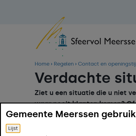
Home
Regelen
Contact en openingsti
Verdachte sit
Ziet u een situatie die u niet 
waar nooit klanten komen? Of
Gemeente Meerssen gebruikt
regelmatig mensen zijn? Meld 
Online regelen
Lijst