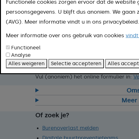
Aanpak
Functionele cookies zorgen ervoor dat de website 
persoonsgegevens. U blijft dus anoniem. We gaa
Bij direct gevaar belt u 112.
(AVG). Meer informatie vindt u in ons privacybelei
Zo meldt u ondermijnende criminaliteit:
Meer informatie over ons gebruik van cookies
vindt
Bel de politie op 0900-8844.
Functioneel
Of ga naar
Meld Misdaad Anoniem
.
Analyse
Of neem contact op met de gemeent
Alles weigeren
Selectie accepteren
Alles accep
Vul (anoniem) het online formulier in:
Ve
Oms
Meer 
Of zoek je?
Burenoverlast melden
Digitale buurtpreventieteams