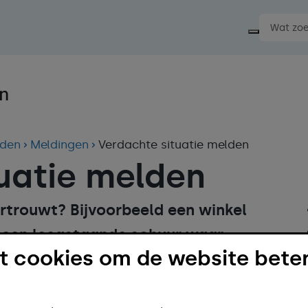
Start ee
jden
Meldingen
Verdachte situatie melden
uatie melden
vertrouwt? Bijvoorbeeld een winkel
 een leegstaande schuur waar
 cookies om de website beter
het bij de gemeente.