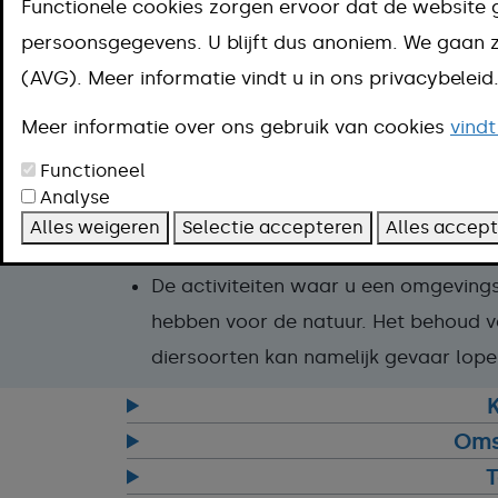
Functionele cookies zorgen ervoor dat de website 
Omgevingsloket en vraag daar 
persoonsgegevens. U blijft dus anoniem. We gaa
(AVG). Meer informatie vindt u in ons privacybelei
Online regelen
Aanpak
Meer informatie over ons gebruik van cookies
vindt
Zo vraagt u een omgevingsvergunning 
Functioneel
Analyse
Ga naar het
Omgevingsloket
.
Alles weigeren
Selectie accepteren
Alles accep
Doe de vergunningcheck. U kunt de 
De activiteiten waar u een omgeving
hebben voor de natuur. Het behoud 
diersoorten kan namelijk gevaar lopen
Oms
T