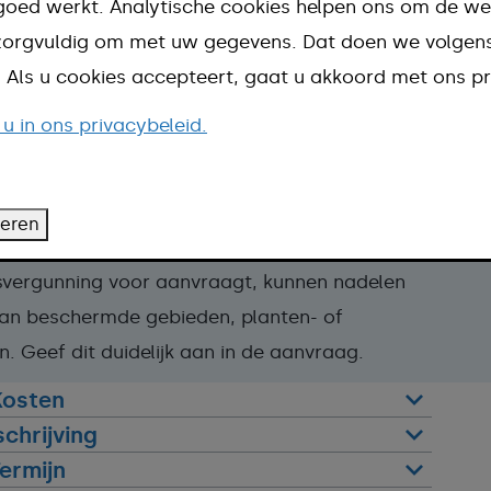
goed werkt. Analytische cookies helpen ons om de we
de vergunning aan als dit nodig is.
n zorgvuldig om met uw gegevens. Dat doen we volge
d. Als u cookies accepteert, gaat u akkoord met ons pr
 u in ons privacybeleid.
aan:
teren
vergunning meteen aanvragen.
svergunning voor aanvraagt, kunnen nadelen
van beschermde gebieden, planten- of
. Geef dit duidelijk aan in de aanvraag.
Kosten
chrijving
ermijn