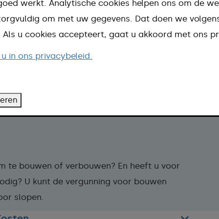
goed werkt. Analytische cookies helpen ons om de we
w plannen te bespreken. Doe dit ruim
n zorgvuldig om met uw gegevens. Dat doen we volge
 heeft uw aanvraag meer kans van slagen.
d. Als u cookies accepteert, gaat u akkoord met ons pr
an en doet u sloopmelding:
 u in ons privacybeleid.
vergunning daarna meteen aanvragen en
teren
om te bouwen of verbouwen? En heeft u voor
odig? U kunt de vergunning voor bouwen
oor slopen.
Kosten