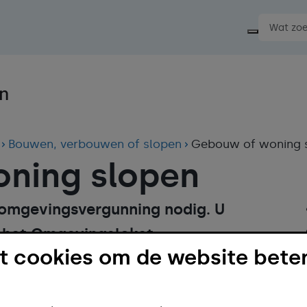
Start ee
Bouwen, verbouwen of slopen
Gebouw of woning 
ning slopen
n omgevingsvergunning nodig. U
 het Omgevingsloket.
 cookies om de website beter