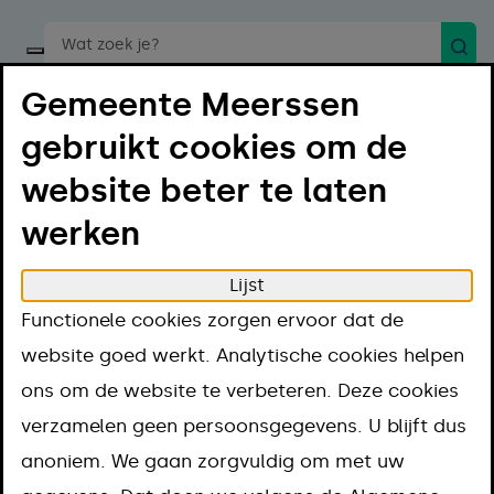
Zoek
Start een spraakopdracht
Gemeente Meerssen
gebruikt cookies om de
website beter te laten
werken
Menu
Luister
Lijst
Home
Regelen
Bouwen en verbouwen
Functionele cookies zorgen ervoor dat de
Bouwen, verbouwen of slopen
website goed werkt. Analytische cookies helpen
Asbest verwijderen
ons om de website te verbeteren. Deze cookies
Asbest
verzamelen geen persoonsgegevens. U blijft dus
anoniem. We gaan zorgvuldig om met uw