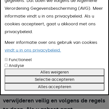
verwijderen
gegevens. Dat doen we volgens de Algemene
Verordening Gegevensbescherming (AVG). Meer
Aanpak
informatie vindt u in ons privacybeleid. Als u
Kosten
cookies accepteert, gaat u akkoord met ons
Omschrijving
privacybeleid.
Voorwaarden
Meer informatie over ons gebruik van cookies
Termijn
vindt u in ons privacybeleid.
Meer informatie
Functioneel
Analyse
Alles weigeren
Asbest kan gevaarlijk zijn voor de
Selectie accepteren
gezondheid als er vezels vrijkomen.
Alles accepteren
Daarom is het belangrijk om het
verwijderen veilig en volgens de regels