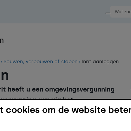
Start ee
Bouwen, verbouwen of slopen
Inrit aanleggen
en
rit heeft u een omgevingsvergunning
vergunning aan via het
 cookies om de website beter
 contact op met het Klant Contact