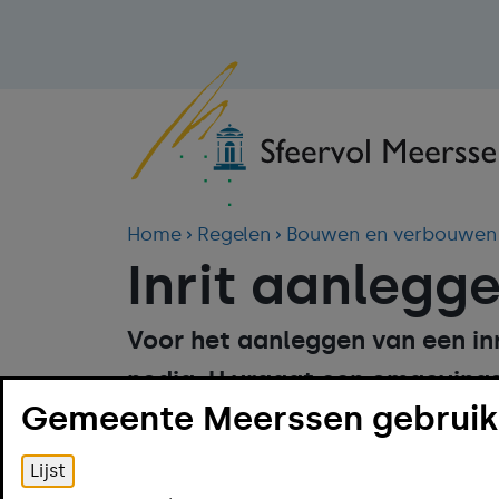
Home
Regelen
Bouwen en verbouwen
Inrit aanlegg
Voor het aanleggen van een in
nodig. U vraagt een omgevings
Gemeente Meerssen gebruikt
Omgevingsloket.
Wilt u een vooroverleg? Neem
Lijst