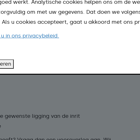
goed werkt. Analytische cookies helpen ons om de we
te.
n zorgvuldig om met uw gegevens. Dat doen we volge
d. Als u cookies accepteert, gaat u akkoord met ons pr
 u in ons privacybeleid.
 aanleggen van een inrit:
teren
vergunning daarna meteen aanvragen.
e gewenste ligging van de inrit
e
 heeft? Vraag dan een vooroverleg aan. Wij