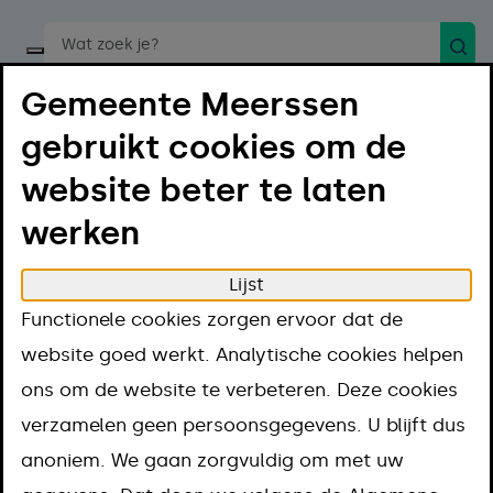
Zoek
Start een spraakopdracht
Gemeente Meerssen
gebruikt cookies om de
website beter te laten
werken
Menu
Luister
Lijst
Home
Regelen
Vergunningen en regels
Functionele cookies zorgen ervoor dat de
Vergunning
Een groot evenement organiseren
website goed werkt. Analytische cookies helpen
Een groot
ons om de website te verbeteren. Deze cookies
verzamelen geen persoonsgegevens. U blijft dus
evenement
anoniem. We gaan zorgvuldig om met uw