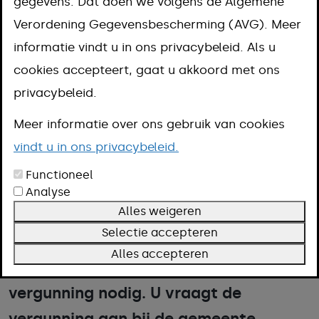
gegevens. Dat doen we volgens de Algemene
organiseren
Verordening Gegevensbescherming (AVG). Meer
informatie vindt u in ons privacybeleid. Als u
Aanpak
cookies accepteert, gaat u akkoord met ons
Kosten
privacybeleid.
Omschrijving
Meer informatie over ons gebruik van cookies
Voorwaarden
vindt u in ons privacybeleid.
Termijn
Functioneel
Analyse
Alles weigeren
Een groot evenement trekt veel
Selectie accepteren
mensen en kan overlast geven. Voor
Alles accepteren
het organiseren heeft u een
vergunning nodig. U vraagt de
vergunning aan bij de gemeente.