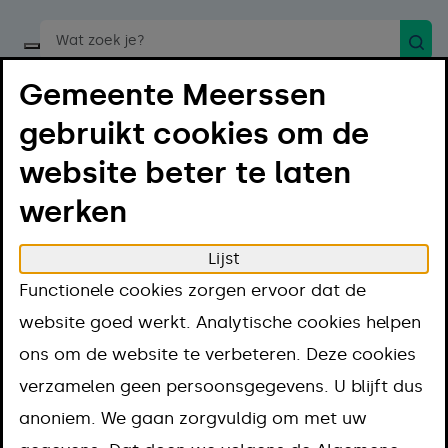
Zoek
Start een spraakopdracht
Gemeente Meerssen
gebruikt cookies om de
website beter te laten
werken
Menu
Luister
Lijst
Home
Regelen
Vergunningen en regels
Functionele cookies zorgen ervoor dat de
Ontheffing
Optreden op straat
website goed werkt. Analytische cookies helpen
Optreden op
ons om de website te verbeteren. Deze cookies
verzamelen geen persoonsgegevens. U blijft dus
straat
anoniem. We gaan zorgvuldig om met uw