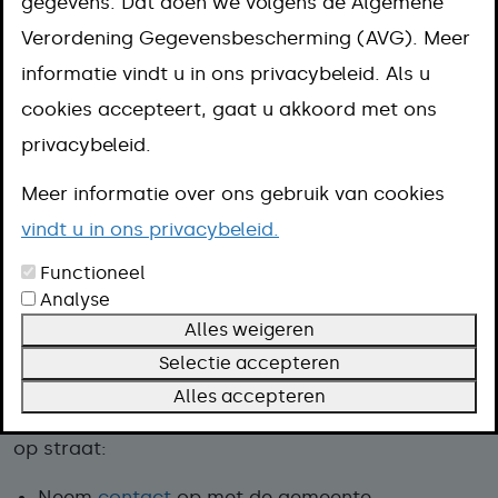
gegevens. Dat doen we volgens de Algemene
Aanpak
Verordening Gegevensbescherming (AVG). Meer
Omschrijving
informatie vindt u in ons privacybeleid. Als u
Termijn
cookies accepteert, gaat u akkoord met ons
privacybeleid.
U heeft toestemming van de gemeente
Meer informatie over ons gebruik van cookies
vindt u in ons privacybeleid.
nodig om op straat op te treden als
straatartiest.
Functioneel
Analyse
Bel met 14 043
Alles weigeren
Aanpak
Selectie accepteren
Alles accepteren
Zo vraagt u om toestemming voor het optreden
op straat:
Neem
contact
op met de gemeente.