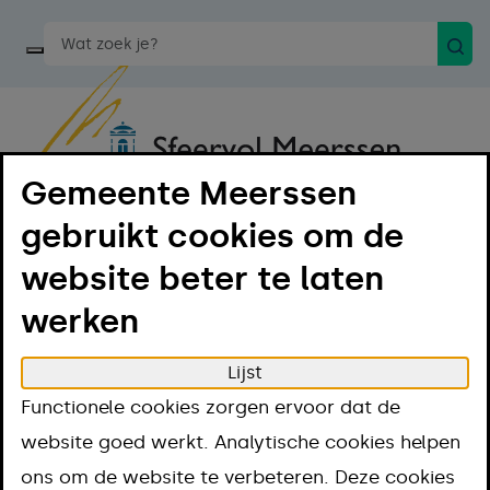
Zoek
Start een spraakopdracht
Gemeente Meerssen
gebruikt cookies om de
Menu
Luister
website beter te laten
Home
Regelen
Toeslagen, subsidies en leningen
werken
Evenementensubsidie
Evenementensubs
Lijst
Functionele cookies zorgen ervoor dat de
website goed werkt. Analytische cookies helpen
Aanpak
ons om de website te verbeteren. Deze cookies
Kosten