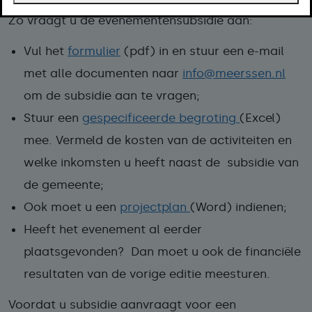
Zo vraagt u de evenementensubsidie aan:
Vul het
formulier
(pdf) in en stuur een e-mail
met alle documenten naar
info@meerssen.nl
om de subsidie aan te vragen;
Stuur een
gespecificeerde begroting
(Excel)
mee. Vermeld de kosten van de activiteiten en
welke inkomsten u heeft naast de subsidie van
de gemeente;
Ook moet u een
projectplan
(Word) indienen;
Heeft het evenement al eerder
plaatsgevonden? Dan moet u ook de financiële
resultaten van de vorige editie meesturen.
Voordat u subsidie aanvraagt voor een