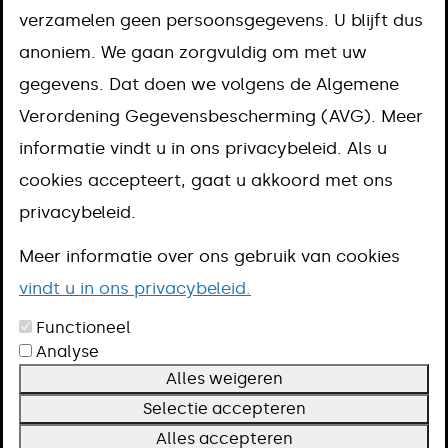
verzamelen geen persoonsgegevens. U blijft dus
Omschrijving
anoniem. We gaan zorgvuldig om met uw
Voorwaarden
gegevens. Dat doen we volgens de Algemene
Termijn
Verordening Gegevensbescherming (AVG). Meer
Meer informatie
informatie vindt u in ons privacybeleid. Als u
cookies accepteert, gaat u akkoord met ons
U kunt subsidie aanvragen voor
privacybeleid.
activiteiten die de gemeente
Meer informatie over ons gebruik van cookies
Meerssen leefbaarder maken, mensen
vindt u in ons privacybeleid.
met elkaar verbinden en de gemeente
Functioneel
positief op de kaart zetten.
Analyse
Alles weigeren
Aanvraagformulier Evenementensubsidie (pdf)
Selectie accepteren
Aanpak
Alles accepteren