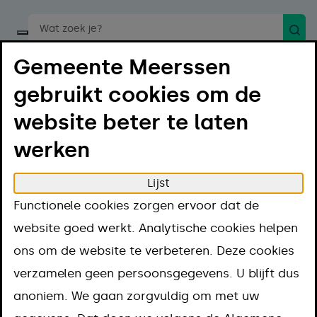
Zoek
Start een spraakopdracht
Gemeente Meerssen
gebruikt cookies om de
website beter te laten
werken
Menu
Luister
Lijst
Home
Regelen
Vergunningen en regels
Functionele cookies zorgen ervoor dat de
Vergunning
Alchol schenken en verkopen
website goed werkt. Analytische cookies helpen
Alchol schenken
ons om de website te verbeteren. Deze cookies
verzamelen geen persoonsgegevens. U blijft dus
en verkopen
anoniem. We gaan zorgvuldig om met uw