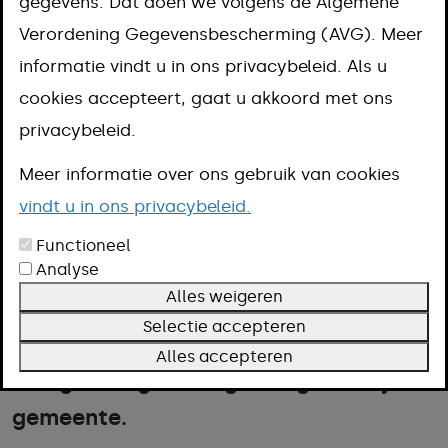
gegevens. Dat doen we volgens de Algemene
Aanpak
Verordening Gegevensbescherming (AVG). Meer
Kosten
informatie vindt u in ons privacybeleid. Als u
Omschrijving
cookies accepteert, gaat u akkoord met ons
Voorwaarden
privacybeleid.
Termijn
Meer informatie over ons gebruik van cookies
Meer informatie
vindt u in ons privacybeleid.
Functioneel
Als u als ondernemer alcoholische
Analyse
Alles weigeren
dranken wilt schenken of verkopen,
Selectie accepteren
dan heeft u een alcoholvergunning
Alles accepteren
nodig. Vraag de vergunning aan bij de
gemeente.