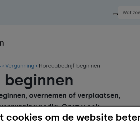
Start ee
s
Vergunning
Horecabedrijf beginnen
f beginnen
beginnen, overnemen of verplaatsen,
evergunning nodig. Gaat u ook
 cookies om de website beter
f, dan heeft u ook een
onder de juiste vergunningen mag u