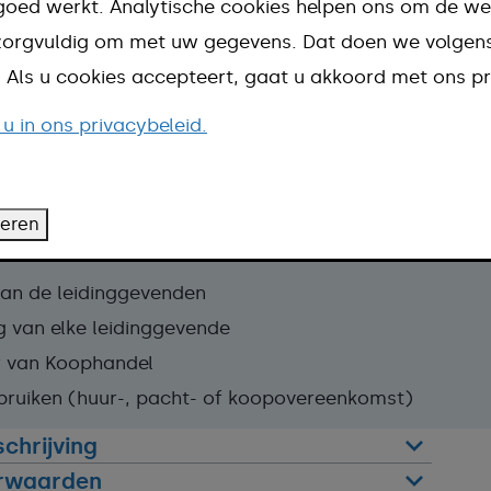
Vraag de vergunningen op tijd aan
goed werkt. Analytische cookies helpen ons om de we
n zorgvuldig om met uw gegevens. Dat doen we volge
d. Als u cookies accepteert, gaat u akkoord met ons pr
 u in ons privacybeleid.
aan:
evergunning
in.
teren
 van de leidinggevenden
 van elke leidinggevende
r van Koophandel
bruiken (huur-, pacht- of koopovereenkomst)
chrijving
rwaarden