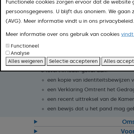
geen horecabedrijf beginnen. 
Functionele cookies zorgen ervoor dat de website 
bij de gemeente.
persoonsgegevens. U blijft dus anoniem. We gaa
(AVG). Meer informatie vindt u in ons privacybelei
Online regelen exploitatievergunning
Aanpak
Meer informatie over ons gebruik van cookies
vindt
Functioneel
Zo vraagt u een exploitatievergunning 
Analyse
Vul het formulier
aanvraag exploitati
Alles weigeren
Selectie accepteren
Alles accep
U levert in ieder geval aan:
een kopie van identiteitsbewijzen
een Verklaring Omtrent het Gedrag
een recent uittreksel van de Kame
een bewijs dat u het pand mag ge
Oms
Voo