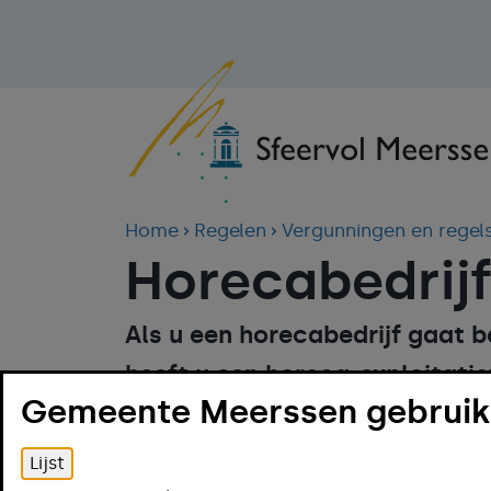
Home
Regelen
Vergunningen en regel
Horecabedrij
Als u een horecabedrijf gaat 
heeft u een horeca-exploitati
Gemeente Meerssen gebruikt
alcohol schenken in het bedrij
Alcoholwetvergunning nodig. Z
Lijst