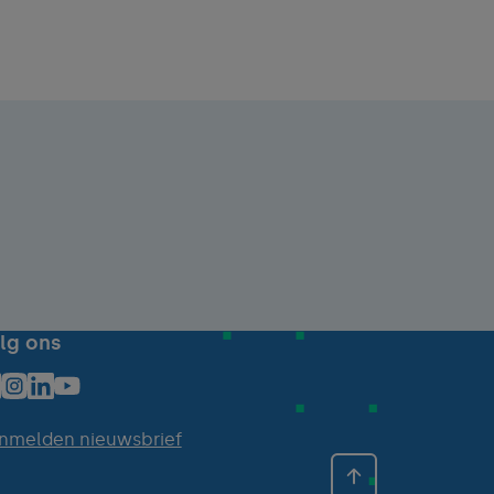
lg ons
nmelden nieuwsbrief
Back to top