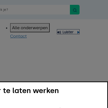
Zoeken
n spraakopdracht
Alle onderwerpen
Luister
Contact
 te laten werken