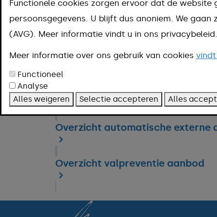
Functionele cookies zorgen ervoor dat de website 
persoonsgegevens. U blijft dus anoniem. We gaa
Hulp bij wonen en huishouden
(AVG). Meer informatie vindt u in ons privacybelei
Hulp bij vervoer
Meer informatie over ons gebruik van cookies
vindt
Functioneel
Analyse
Hulp en advies bij huiselijk gewel
Alles weigeren
Selectie accepteren
Alles accep
Overzicht automatische externe 
Overzicht valpreventie aanbod