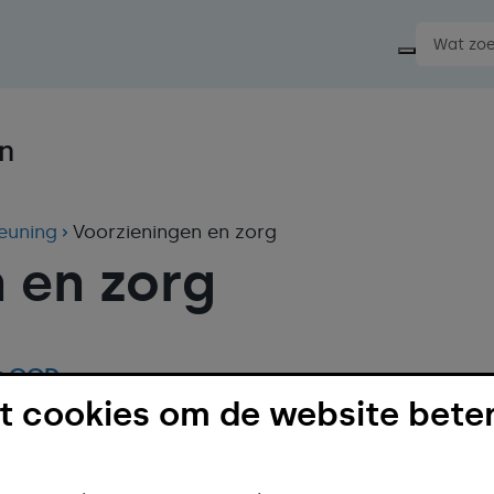
Start ee
euning
Voorzieningen en zorg
 en zorg
t GGD
 cookies om de website beter