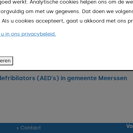
goed werkt. Analytische cookies helpen ons om de we
n zorgvuldig om met uw gegevens. Dat doen we volge
d. Als u cookies accepteert, gaat u akkoord met ons pr
 u in ons privacybeleid.
d
teren
defribilators (AED's) in gemeente Meerssen
Vo
Contact