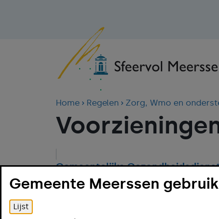
Home
Regelen
Zorg, Wmo en onderst
Voorzieningen
Gemeentelijke Gezondheidsdiens
Gemeente Meerssen gebruikt
Huisverbod
Lijst