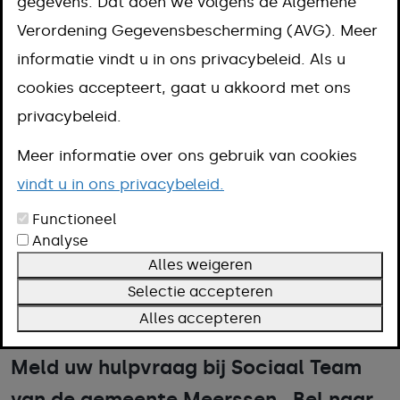
gegevens. Dat doen we volgens de Algemene
Omschrijving
Verordening Gegevensbescherming (AVG). Meer
Meer informatie
informatie vindt u in ons privacybeleid. Als u
cookies accepteert, gaat u akkoord met ons
privacybeleid.
Misschien kunt u door uw ouderdom,
Meer informatie over ons gebruik van cookies
beperking of ziekte niet meer
vindt u in ons privacybeleid.
zelfstandig reizen. Of vindt u het
Functioneel
moeilijk u te verplaatsen in en om uw
Analyse
woning. Misschien kunnen mensen in
Alles weigeren
uw omgeving helpen. Of meld uw
Selectie accepteren
Alles accepteren
hulpvraag bij de gemeente.
Meld uw hulpvraag bij Sociaal Team
van de gemeente Meerssen. Bel naar