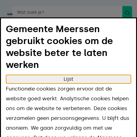
Zoek
Start een spraakopdracht
Gemeente Meerssen
gebruikt cookies om de
website beter te laten
werken
Menu
Luister
Lijst
Home
Regelen
Zorg, Wmo en ondersteuning
Functionele cookies zorgen ervoor dat de
Voorzieningen en zorg
Hulp bij vervoer
website goed werkt. Analytische cookies helpen
Hulp bij vervoer
ons om de website te verbeteren. Deze cookies
verzamelen geen persoonsgegevens. U blijft dus
Aanpak
anoniem. We gaan zorgvuldig om met uw
Kosten