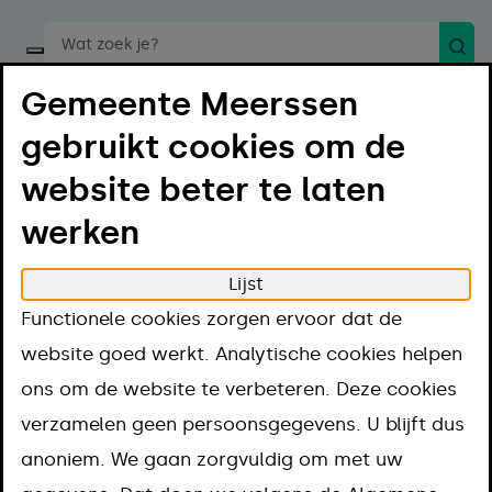
Zoek
Start een spraakopdracht
Gemeente Meerssen
gebruikt cookies om de
website beter te laten
werken
Menu
Luister
Lijst
Home
Regelen
Zorg, Wmo en ondersteuning
Functionele cookies zorgen ervoor dat de
Voorzieningen en zorg
website goed werkt. Analytische cookies helpen
Hulp en advies bij huiselijk geweld
ons om de website te verbeteren. Deze cookies
Hulp en advies bij
verzamelen geen persoonsgegevens. U blijft dus
anoniem. We gaan zorgvuldig om met uw