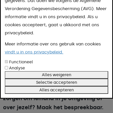
huiselijk geweld
gegevens. Dat doen we volgens de Algemene
Verordening Gegevensbescherming (AVG). Meer
Aanpak
informatie vindt u in ons privacybeleid. Als u
Omschrijving
cookies accepteert, gaat u akkoord met ons
Meer informatie
privacybeleid.
Meer informatie over ons gebruik van cookies
Soms lopen spanningen in een gezin of
vindt u in ons privacybeleid.
relatie zo op, dat er een onveilige
Functioneel
Analyse
thuissituatie ontstaat. Dat is vreselijk
Alles weigeren
voor wie er middenin zit. Het stopt
Selectie accepteren
meestal niet vanzelf. Maak jij je
Alles accepteren
zorgen om iemand in je omgeving of
over jezelf? Maak het bespreekbaar.