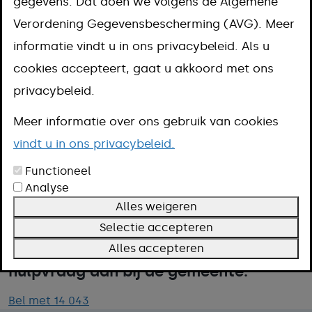
gegevens. Dat doen we volgens de Algemene
Aanpak
Verordening Gegevensbescherming (AVG). Meer
Kosten
informatie vindt u in ons privacybeleid. Als u
Omschrijving
cookies accepteert, gaat u akkoord met ons
Meer informatie
privacybeleid.
Meer informatie over ons gebruik van cookies
Voor vragen over opgroeien,
vindt u in ons privacybeleid.
opvoeding en problemen met uw
Functioneel
Analyse
kinderen kunt u naar het Centrum voor
Alles weigeren
Jeugd en Gezin (CJG). Heeft u extra
Selectie accepteren
ondersteuning nodig? Meld uw
Alles accepteren
hulpvraag dan bij de gemeente.
Bel met 14 043