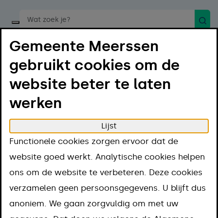
Zoek
Start een spraakopdracht
Gemeente Meerssen
gebruikt cookies om de
website beter te laten
werken
Menu
Luister
Lijst
Home
Regelen
Jeugdhulp en Onderwijs
Functionele cookies zorgen ervoor dat de
Vragen over jeugd en gezin
website goed werkt. Analytische cookies helpen
Vragen over
ons om de website te verbeteren. Deze cookies
verzamelen geen persoonsgegevens. U blijft dus
jeugd en gezin
anoniem. We gaan zorgvuldig om met uw