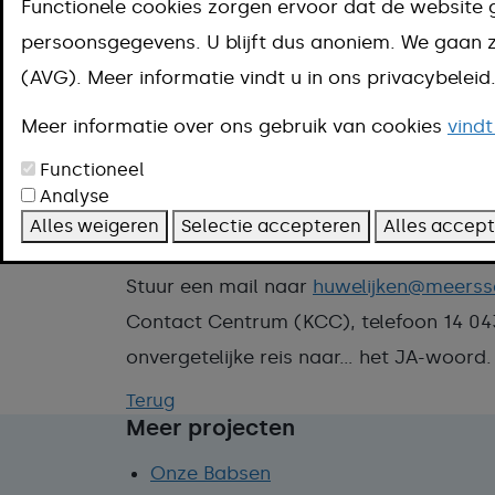
historische pracht en mooie landschap
Functionele cookies zorgen ervoor dat de website 
gemeente het perfecte decor voor jullie 
persoonsgegevens. U blijft dus anoniem. We gaa
categorie ‘Trouwen’ vinden jullie alle b
(AVG). Meer informatie vindt u in ons privacybelei
voor het plannen van de bruiloft zoals 
Meer informatie over ons gebruik van cookies
vindt
details over de ceremonie of vragen ove
Functioneel
jullie te helpen bij elke stap van het pro
Analyse
Vragen?
Alles weigeren
Selectie accepteren
Alles accep
Stuur een mail naar
huwelijken@meerss
Contact Centrum (KCC), telefoon 14 043
onvergetelijke reis naar... het JA-woord.
Terug
Meer projecten
Onze Babsen