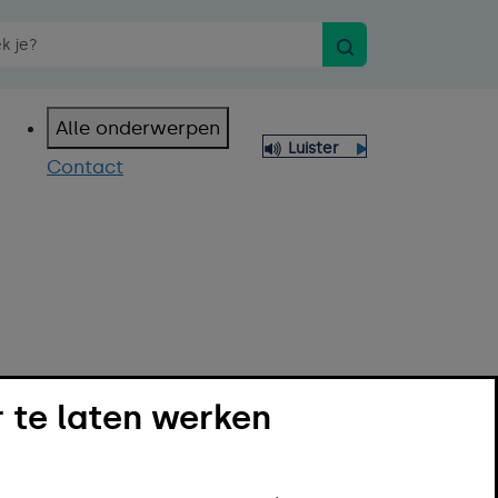
Zoeken
n spraakopdracht
Alle onderwerpen
Luister
Contact
 te laten werken