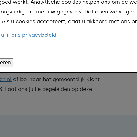
pen biedt onze mooie
goed werkt. Analytische cookies helpen ons om de we
speciale dag. Bij de
n zorgvuldig om met uw gegevens. Dat doen we volge
enodigde informatie
d. Als u cookies accepteert, gaat u akkoord met ons pr
jullie die wensen. Of het nu gaat om praktische
 u in ons privacybeleid.
r de officiële procedures. Wij staan klaar om
ces.
teren
en.nl
of bel naar het gemeentelijk Klant
. Laat ons jullie begeleiden op deze