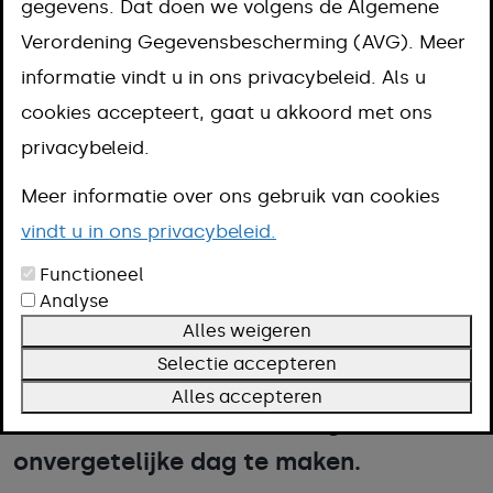
gegevens. Dat doen we volgens de Algemene
Meerssen
Verordening Gegevensbescherming (AVG). Meer
informatie vindt u in ons privacybeleid. Als u
cookies accepteert, gaat u akkoord met ons
De gemeente Meerssen beschikt over
privacybeleid.
een aantal sfeervolle trouwlocaties
Meer informatie over ons gebruik van cookies
waar bruidsparen voor de wet kunnen
vindt u in ons privacybeleid.
trouwen. Omringd door de rijke
Functioneel
historie van deze sfeervolle gemeente
Analyse
Alles weigeren
bieden alle trouwlocaties in de
Selectie accepteren
gemeente Meerssen een schitterende
Alles accepteren
ambiance om uw trouwdag tot een
onvergetelijke dag te maken.