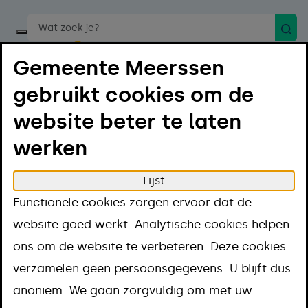
Zoek
Start een spraakopdracht
Gemeente Meerssen
gebruikt cookies om de
website beter te laten
werken
Menu
Luister
Lijst
Home
Projecten
Functionele cookies zorgen ervoor dat de
Trouwlocaties in de gemeente Meerssen
website goed werkt. Analytische cookies helpen
Trouwlocaties in
ons om de website te verbeteren. Deze cookies
verzamelen geen persoonsgegevens. U blijft dus
de gemeente
anoniem. We gaan zorgvuldig om met uw