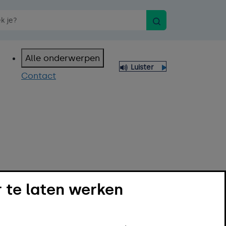
Zoeken
n spraakopdracht
Alle onderwerpen
Luister
Contact
 te laten werken