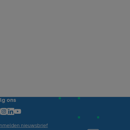
lg ons
nmelden nieuwsbrief