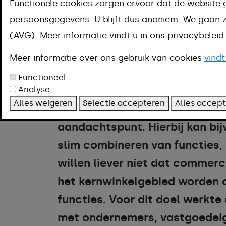
Functionele cookies zorgen ervoor dat de website 
verder willen opwaarderen en 
persoonsgegevens. U blijft dus anoniem. We gaa
moet een levendige ontmoetin
(AVG). Meer informatie vindt u in ons privacybelei
voldoende winkels. Een ontmoe
Meer informatie over ons gebruik van cookies
vindt
Het verder vormgeven van het 
Functioneel
leegstaande of vrijkomende c
Analyse
Alles weigeren
Selectie accepteren
Alles accep
detailhandel of andere mogelij
aandachtspunt. Hierbij kan bi
slim combineren van functies,
willen liever niet dat commerc
het kernwinkelgebied worden 
functies. Voor dit doel werkt
met ondernemers, vastgoedei