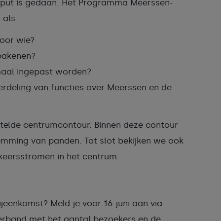
input is gedaan. Het Programma Meerssen-
 als:
voor wie?
fbakenen?
imaal ingepast worden?
deling van functies over Meerssen en de
elde centrumcontour. Binnen deze contour
mming van panden. Tot slot bekijken we ook
rkeersstromen in het centrum.
ijeenkomst? Meld je voor 16 juni aan via
 verband met het aantal bezoekers en de