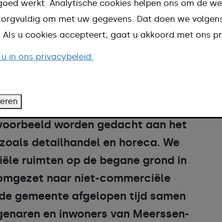
goed werkt. Analytische cookies helpen ons om de we
verlevendigen. Hartje Meerssen
n zorgvuldig om met uw gegevens. Dat doen we volge
gsplaats zijn met meer groen en
d. Als u cookies accepteert, gaat u akkoord met ons pr
tingsplek waar het goed toeven is.
 u in ons privacybeleid.
kernwinkelgebied en invullen van
ommerciële ruimten met
teren
kheden is een belangrijk
jvoorbeeld worden gedacht aan het
 zoals detailhandel en horeca. We
iële ruimten op de begane grond in
omgezet naar niet-commerciële
e de gemeente afgelopen tijd samen
genaren en inwoners van Meerssen-