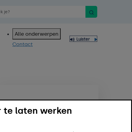
Zoeken
n spraakopdracht
Alle onderwerpen
Luister
Contact
 te laten werken