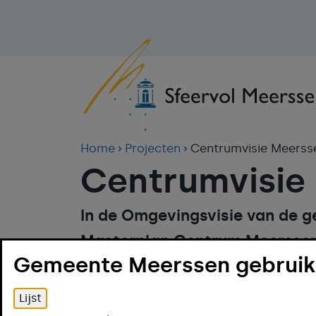
Home
Projecten
Centrumvisie Meerss
Centrumvisie
In de Omgevingsvisie van de 
Masterplan Centrum Meerssen
Gemeente Meerssen gebruikt
gemeente het centrumgebied e
opwaarderen en verlevendigen
Lijst