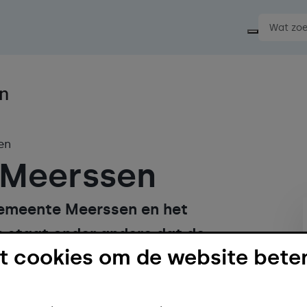
Start ee
en
 Meerssen
gemeente Meerssen en het
 staat onder andere dat de
 cookies om de website beter
n kernwinkelgebied verder wil
.