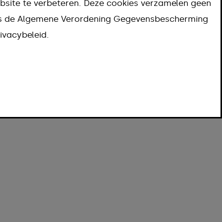
bsite te verbeteren. Deze cookies verzamelen geen
ns de Algemene Verordening Gegevensbescherming
open in groter venster
ivacybeleid.