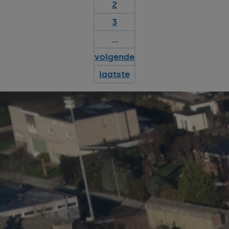
2
3
…
volgende
laatste