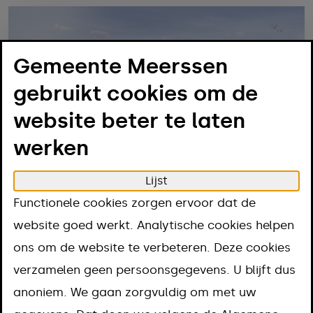
Gemeente Meerssen
gebruikt cookies om de
website beter te laten
werken
Lijst
Functionele cookies zorgen ervoor dat de
website goed werkt. Analytische cookies helpen
Sloop voormalige gymzaal ’t
ons om de website te verbeteren. Deze cookies
Beukeböschke
verzamelen geen persoonsgegevens. U blijft dus
05-08-2026
anoniem. We gaan zorgvuldig om met uw