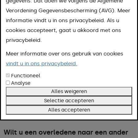
gegevens. Dat doen we volgens de Algemene
overschot naar
Verordening Gegevensbescherming (AVG). Meer
informatie vindt u in ons privacybeleid. Als u
een ander land
cookies accepteert, gaat u akkoord met ons
privacybeleid.
vervoeren
Meer informatie over ons gebruik van cookies
vindt u in ons privacybeleid.
Aanpak
Omschrijving
Functioneel
Analyse
Voorwaarden
Alles weigeren
Termijn
Selectie accepteren
Meer informatie
Alles accepteren
Wilt u een overledene naar een ander