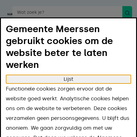
Zoek
Start een spraakopdracht
Gemeente Meerssen
gebruikt cookies om de
website beter te laten
werken
Menu
Luister
Lijst
Home
Regelen
Geboorte en overlijden
Functionele cookies zorgen ervoor dat de
Overlijden
website goed werkt. Analytische cookies helpen
Stoffelijk overschot naar een ander land
ons om de website te verbeteren. Deze cookies
vervoeren
verzamelen geen persoonsgegevens. U blijft dus
Stoffelijk
anoniem. We gaan zorgvuldig om met uw