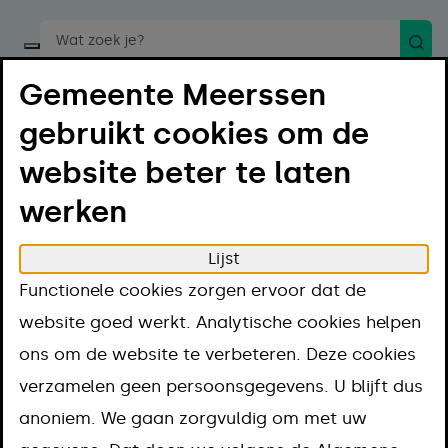
Zoek
Start een spraakopdracht
Gemeente Meerssen
gebruikt cookies om de
website beter te laten
werken
Menu
Luister
Lijst
Home
Regelen
Vergunningen en regels
Functionele cookies zorgen ervoor dat de
Vergunning
Seksbedrijf beginnen of overnemen
website goed werkt. Analytische cookies helpen
Seksbedrijf
ons om de website te verbeteren. Deze cookies
verzamelen geen persoonsgegevens. U blijft dus
beginnen of
anoniem. We gaan zorgvuldig om met uw