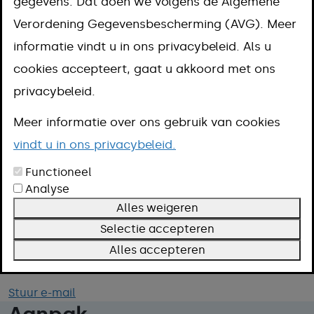
gegevens. Dat doen we volgens de Algemene
overnemen
Verordening Gegevensbescherming (AVG). Meer
informatie vindt u in ons privacybeleid. Als u
Aanpak
cookies accepteert, gaat u akkoord met ons
Kosten
privacybeleid.
Omschrijving
Meer informatie over ons gebruik van cookies
Voorwaarden
vindt u in ons privacybeleid.
Termijn
Functioneel
Analyse
Alles weigeren
Wilt u een seksbedrijf beginnen of
Selectie accepteren
overnemen? Vraag een vergunning aan
Alles accepteren
bij de gemeente.
Stuur e-mail