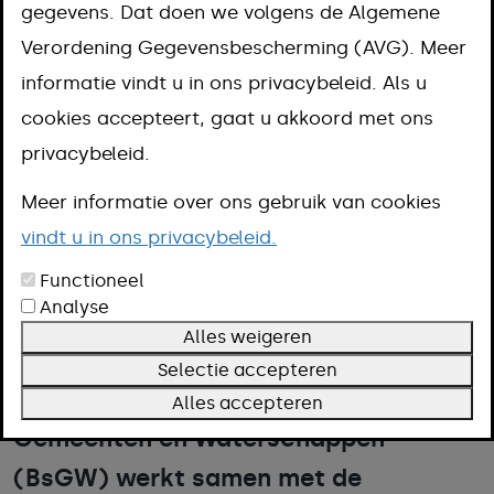
gegevens. Dat doen we volgens de Algemene
Aanpak
Verordening Gegevensbescherming (AVG). Meer
Kosten
informatie vindt u in ons privacybeleid. Als u
Omschrijving
cookies accepteert, gaat u akkoord met ons
Voorwaarden
privacybeleid.
Meer informatie
Meer informatie over ons gebruik van cookies
vindt u in ons privacybeleid.
Biedt u plek aan toeristen om te
Functioneel
overnachten? Dan betaalt u
Analyse
Alles weigeren
toeristenbelasting aan de gemeente.
Selectie accepteren
De Belastingsamenwerking
Alles accepteren
Gemeenten en Waterschappen
(BsGW) werkt samen met de