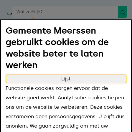
Zoek
Start een spraakopdracht
Gemeente Meerssen
gebruikt cookies om de
website beter te laten
werken
Menu
Luister
Lijst
Home
Regelen
Vergunningen en regels
Melding
Functionele cookies zorgen ervoor dat de
Toeristenbelasting betalen
website goed werkt. Analytische cookies helpen
Toeristenbelastin
ons om de website te verbeteren. Deze cookies
verzamelen geen persoonsgegevens. U blijft dus
betalen
anoniem. We gaan zorgvuldig om met uw