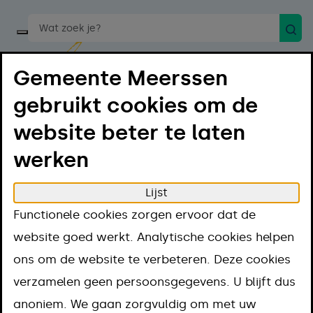
Zoek
Start een spraakopdracht
Gemeente Meerssen
gebruikt cookies om de
website beter te laten
Menu
Luister
werken
Lijst
Home
Regelen
Toeslagen, subsidies en leningen
Functionele cookies zorgen ervoor dat de
Exploitatiesubsidie
website goed werkt. Analytische cookies helpen
Exploitatiesubsidi
ons om de website te verbeteren. Deze cookies
verzamelen geen persoonsgegevens. U blijft dus
Aanpak
anoniem. We gaan zorgvuldig om met uw
Kosten