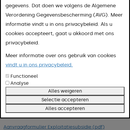
gegevens. Dat doen we volgens de Algemene
Omschrijving
Verordening Gegevensbescherming (AVG). Meer
Voorwaarden
informatie vindt u in ons privacybeleid. Als u
Meer informatie
cookies accepteert, gaat u akkoord met ons
privacybeleid.
De exploitatiesubsidie is een jaarlijkse
Meer informatie over ons gebruik van cookies
subsidie voor vrijwilligersorganisaties
vindt u in ons privacybeleid.
die bijdragen aan doelen van de
Functioneel
gemeente. De subsidie helpt om een
Analyse
Alles weigeren
tekort in de begroting van de
Selectie accepteren
organisatie helemaal of deels op te
Alles accepteren
vangen.
Aanvraagformulier Exploitatiesubsidie (pdf)