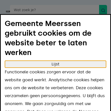
Zoek
Start een spraakopdracht
Gemeente Meerssen
gebruikt cookies om de
website beter te laten
werken
Menu
Luister
Lijst
Home
Regelen
Toeslagen, subsidies en leningen
Functionele cookies zorgen ervoor dat de
Basissubsidie
website goed werkt. Analytische cookies helpen
Basissubsidie
ons om de website te verbeteren. Deze cookies
verzamelen geen persoonsgegevens. U blijft dus
Aanpak
anoniem. We gaan zorgvuldig om met uw
Kosten