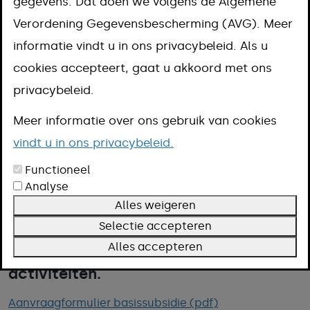
gegevens. Dat doen we volgens de Algemene
Omschrijving
Verordening Gegevensbescherming (AVG). Meer
Voorwaarden
informatie vindt u in ons privacybeleid. Als u
Meer informatie
cookies accepteert, gaat u akkoord met ons
privacybeleid.
Meer informatie over ons gebruik van cookies
De basissubsidie van de gemeente
vindt u in ons privacybeleid.
Meerssen is een subsidie tot maximaal
Functioneel
€ 1.000 voor lokale verenigingen,
Analyse
stichtingen en burgerinitiatieven
. Het
Alles weigeren
is bedoeld ter ondersteuning van
Selectie accepteren
laagdrempelige maatschappelijke
Alles accepteren
activiteiten.
Aanvraagformulier basissubsidie (pdf)