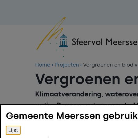
Home
Projecten
Vergroenen en biodive
Vergroenen en
Klimaatverandering, waterover
actie. Daarom zet gemeente Me
Gemeente Meerssen gebruikt
Door samen onze leefomgevin
niet alleen mooier, maar ook 
Lijst