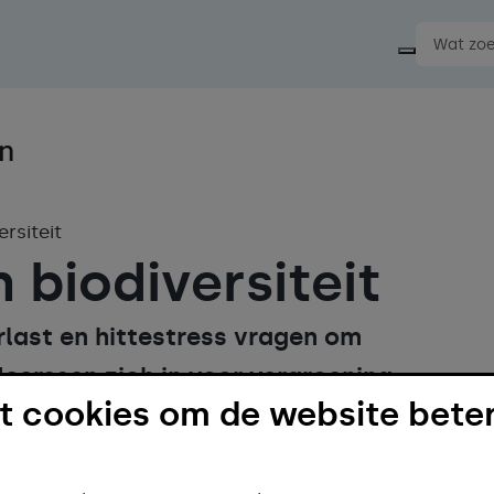
Start ee
rsiteit
 biodiversiteit
last en hittestress vragen om
erssen zich in voor vergroening.
 cookies om de website beter
g te vergroenen maken we Meerssen
klimaatbestendiger en gezonder. Een