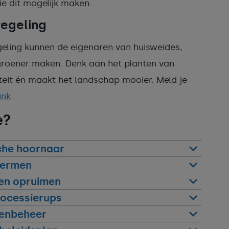
die dit mogelijk maken.
regeling
geling kunnen de eigenaren van huisweides,
groener maken. Denk aan het planten van
teit én maakt het landschap mooier. Meld je
ink
.
e?
che hoornaar
ermen
en opruimen
rocessierups
enbeheer