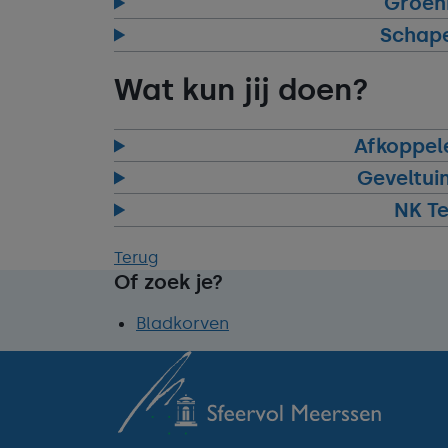
Groen
Schap
Wat kun jij doen?
Afkoppel
Geveltui
NK T
Terug
Of zoek je?
Bladkorven