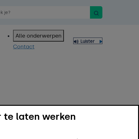
Zoeken
n spraakopdracht
Alle onderwerpen
Luister
Contact
 te laten werken