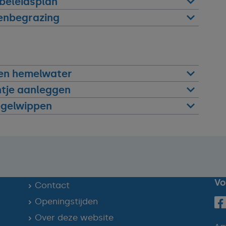
beleidsplan
enbegrazing
en hemelwater
ntje aanleggen
egelwippen
Vo
Contact
Openingstijden
Over deze website