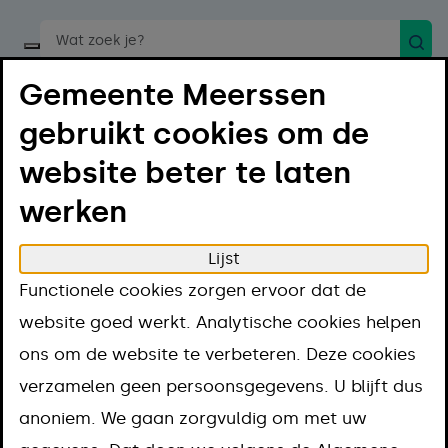
Zoek
Start een spraakopdracht
Gemeente Meerssen
gebruikt cookies om de
website beter te laten
werken
Menu
Luister
Lijst
Home
Projecten
Parkeerloket
Functionele cookies zorgen ervoor dat de
Parkeerloket
website goed werkt. Analytische cookies helpen
ons om de website te verbeteren. Deze cookies
verzamelen geen persoonsgegevens. U blijft dus
anoniem. We gaan zorgvuldig om met uw
In Meerssen-centrum en Bunde-