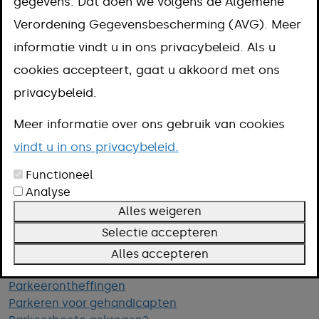
gegevens. Dat doen we volgens de Algemene
centrum gelden blauwe zones. Hier
Verordening Gegevensbescherming (AVG). Meer
kun je gratis parkeren mét
informatie vindt u in ons privacybeleid. Als u
parkeerschijf achter de voorruit voor
cookies accepteert, gaat u akkoord met ons
een bepaalde tijd. Lang parkeren kan
privacybeleid.
in Parkeergarage Proosdijpark
Meer informatie over ons gebruik van cookies
(betaald) of P&R treinstation
vindt u in ons privacybeleid.
Meerssen. In Bunde kun je lang
Functioneel
parkeren op P&R treinstation Bunde.
Analyse
Alles weigeren
Waar kan ik parkeren
Selectie accepteren
Blauwe zone Meerssen-centrum
Blauwe zone Bunde-centrum
Alles accepteren
Parkeergarage Proosdijpark
Parkeerontheffingen
Parkeren voor gehandicapten