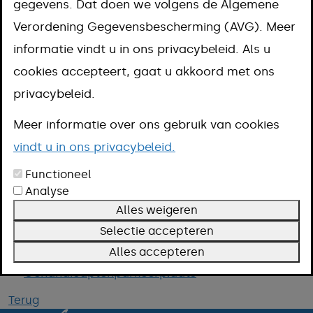
gegevens. Dat doen we volgens de Algemene
Meer informatie over
Verordening Gegevensbescherming (AVG). Meer
gehandicaptenparkeerkaarten of -
informatie vindt u in ons privacybeleid. Als u
cookies accepteert, gaat u akkoord met ons
parkeerplaatsen vind je via
privacybeleid.
onderstaande links.
Meer informatie over ons gebruik van cookies
vindt u in ons privacybeleid.
Functioneel
Analyse
Alles weigeren
Selectie accepteren
Gehandicaptenparkeerkaart
Alles accepteren
Gehandicaptenparkeerplaats
Terug