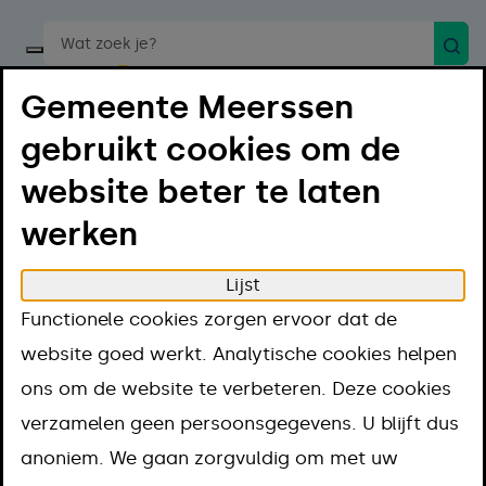
Zoek
Start een spraakopdracht
Gemeente Meerssen
gebruikt cookies om de
website beter te laten
werken
Menu
Luister
Lijst
Home
Projecten
Parkeren voor gehandicapten
Functionele cookies zorgen ervoor dat de
Parkeren voor
website goed werkt. Analytische cookies helpen
ons om de website te verbeteren. Deze cookies
gehandicapten
verzamelen geen persoonsgegevens. U blijft dus
anoniem. We gaan zorgvuldig om met uw