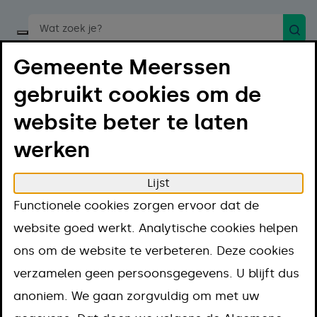
Zoek
Start een spraakopdracht
Gemeente Meerssen
gebruikt cookies om de
website beter te laten
werken
Menu
Luister
Lijst
Home
Projecten
Functionele cookies zorgen ervoor dat de
Herinrichting Markt Meerssen en omgeving
website goed werkt. Analytische cookies helpen
Herinrichting
ons om de website te verbeteren. Deze cookies
verzamelen geen persoonsgegevens. U blijft dus
Markt Meerssen
anoniem. We gaan zorgvuldig om met uw