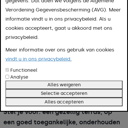
gegevens. Dat doen we volgens de Algemene
en omgeving
Verordening Gegevensbescherming (AVG). Meer
informatie vindt u in ons privacybeleid. Als u
cookies accepteert, gaat u akkoord met ons
privacybeleid.
Meer informatie over ons gebruik van cookies
vindt u in ons privacybeleid.
Functioneel
Analyse
open in groter venster
Alles weigeren
Selectie accepteren
Alles accepteren
Stel je voor: een gezellig terras, op
een goed toegankelijke, onderhouden