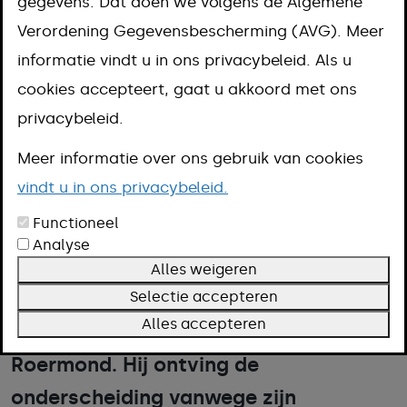
Erepenning voor
gegevens. Dat doen we volgens de Algemene
Verordening Gegevensbescherming (AVG). Meer
dirigent Jacques
informatie vindt u in ons privacybeleid. Als u
cookies accepteert, gaat u akkoord met ons
Claessens
privacybeleid.
Meer informatie over ons gebruik van cookies
06-07-2026
vindt u in ons privacybeleid.
Op zaterdag 4 juli reikte
Functioneel
locoburgemeester Louk Bongarts de
Analyse
Marsna Erepenning van Verdiensten
Alles weigeren
der gemeente Meerssen uit aan de
Selectie accepteren
Alles accepteren
heer Jacques Claessens uit
Roermond. Hij ontving de
onderscheiding vanwege zijn