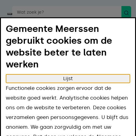
Zoek
Start een spraakopdracht
Gemeente Meerssen
gebruikt cookies om de
website beter te laten
werken
Menu
Luister
Lijst
Home
Nieuwsoverzicht
Functionele cookies zorgen ervoor dat de
Marsna Erepenning voor dirigent Jacques
website goed werkt. Analytische cookies helpen
Claessens
ons om de website te verbeteren. Deze cookies
Marsna
verzamelen geen persoonsgegevens. U blijft dus
anoniem. We gaan zorgvuldig om met uw