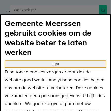
Zoek
Start een spraakopdracht
Gemeente Meerssen
gebruikt cookies om de
website beter te laten
werken
Menu
Luister
Lijst
Home
Regelen
Vergunningen en regels
Functionele cookies zorgen ervoor dat de
Vergunning
Marktstandplaats aanvragen
website goed werkt. Analytische cookies helpen
Marktstandplaats
ons om de website te verbeteren. Deze cookies
verzamelen geen persoonsgegevens. U blijft dus
aanvragen
anoniem. We gaan zorgvuldig om met uw