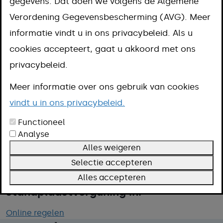
gegevens. Dat doen we volgens de Algemene
Aanpak
Verordening Gegevensbescherming (AVG). Meer
Kosten
informatie vindt u in ons privacybeleid. Als u
Omschrijving
cookies accepteert, gaat u akkoord met ons
Termijn
privacybeleid.
Meer informatie
Meer informatie over ons gebruik van cookies
vindt u in ons privacybeleid.
Wilt u een standplaats op de markt?
Functioneel
Analyse
Dan heeft u een vergunning nodig. U
Alles weigeren
vraagt de vergunning aan bij de
Selectie accepteren
gemeente. Vul het formulier
Alles accepteren
standplaastverguning in.
Online regelen