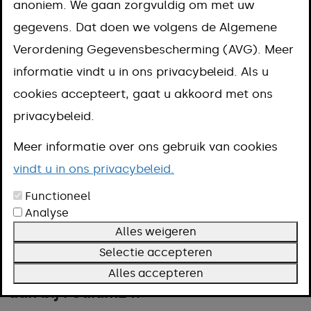
aanvragen
anoniem. We gaan zorgvuldig om met uw
gegevens. Dat doen we volgens de Algemene
Aanpak
Verordening Gegevensbescherming (AVG). Meer
Omschrijving
informatie vindt u in ons privacybeleid. Als u
Voorwaarden
cookies accepteert, gaat u akkoord met ons
Meer informatie
privacybeleid.
Meer informatie over ons gebruik van cookies
Werkgevers kunnen
vindt u in ons privacybeleid.
loonkostensubsidie aanvragen voor
Functioneel
Analyse
werknemers die een bijstandsuitkering
Alles weigeren
krijgen en een arbeidsbeperking
Selectie accepteren
hebben. U vraagt loonkostensubsidie
Alles accepteren
aan bij Podium24.