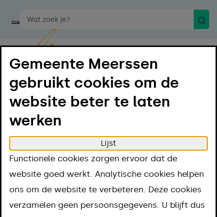
Zoek
Start een spraakopdracht
Gemeente Meerssen
gebruikt cookies om de
website beter te laten
Menu
Luister
werken
Home
Regelen
Lijst
Hulp bij laag inkomen en geldzorgen
Regelingen
Functionele cookies zorgen ervoor dat de
Loonkostensubsidie aanvragen
website goed werkt. Analytische cookies helpen
Loonkostensubsid
ons om de website te verbeteren. Deze cookies
verzamelen geen persoonsgegevens. U blijft dus