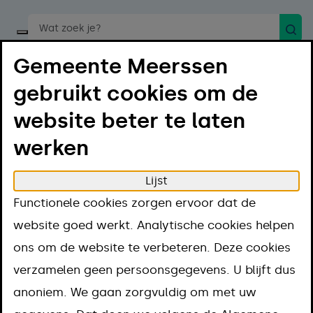
Zoek
Start een spraakopdracht
Gemeente Meerssen
gebruikt cookies om de
website beter te laten
werken
Menu
Luister
Lijst
Home
Regelen
Geboorte en overlijden
Functionele cookies zorgen ervoor dat de
Overlijden
website goed werkt. Analytische cookies helpen
Grafrechten verlengen, overschrijven of afstaan
ons om de website te verbeteren. Deze cookies
Grafrechten
verzamelen geen persoonsgegevens. U blijft dus
anoniem. We gaan zorgvuldig om met uw