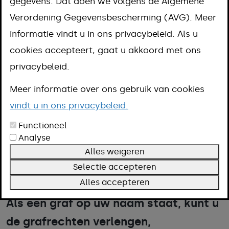
verlengen,
gegevens. Dat doen we volgens de Algemene
Verordening Gegevensbescherming (AVG). Meer
overschrijven of
informatie vindt u in ons privacybeleid. Als u
cookies accepteert, gaat u akkoord met ons
afstaan
privacybeleid.
Meer informatie over ons gebruik van cookies
Aanpak
vindt u in ons privacybeleid.
Kosten
Omschrijving
Functioneel
Analyse
Voorwaarden
Alles weigeren
Meer informatie
Selectie accepteren
Alles accepteren
Als een graf op uw naam staat, kunt u
de grafrechten verlengen,