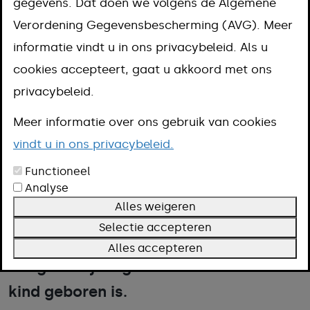
gegevens. Dat doen we volgens de Algemene
Aanpak
Verordening Gegevensbescherming (AVG). Meer
Kosten
informatie vindt u in ons privacybeleid. Als u
Omschrijving
cookies accepteert, gaat u akkoord met ons
Voorwaarden
privacybeleid.
Meer informatie
Meer informatie over ons gebruik van cookies
vindt u in ons privacybeleid.
Heeft u een kindje gekregen?
Functioneel
Analyse
Gefeliciteerd! U moet uiterlijk op de
Alles weigeren
derde werkdag ná de dag van de
Selectie accepteren
geboorte aangifte doen. U doet de
Alles accepteren
aangifte bij de gemeente waarin het
kind geboren is.