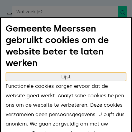
Zoek
Start een spraakopdracht
Gemeente Meerssen
gebruikt cookies om de
website beter te laten
werken
Menu
Luister
Lijst
Home
Regelen
Geboorte en overlijden
Functionele cookies zorgen ervoor dat de
Geboorte
Geboorteaangifte doen
website goed werkt. Analytische cookies helpen
Geboorteaangift
ons om de website te verbeteren. Deze cookies
verzamelen geen persoonsgegevens. U blijft dus
doen
anoniem. We gaan zorgvuldig om met uw