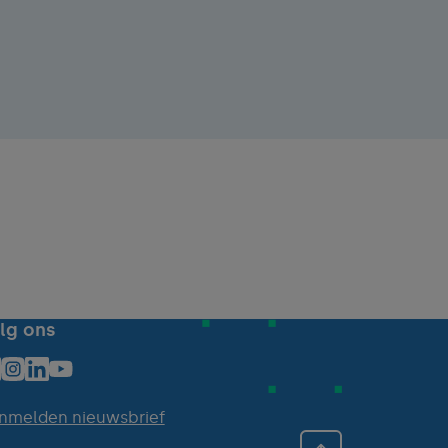
lg ons
nmelden nieuwsbrief
Back to top