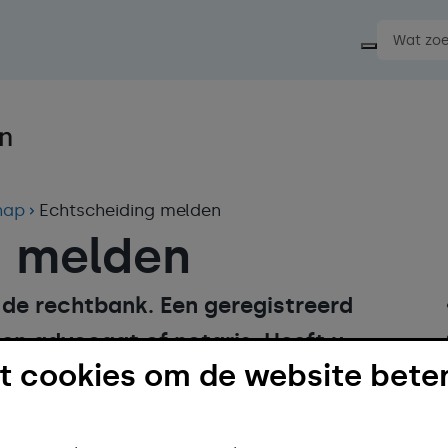
Start ee
hap
Echtscheiding melden
g melden
 de rechtbank. Een geregistreerd
en advocaat of notaris. Heeft u
 cookies om de website beter
u het niet met elkaar eens? Dan