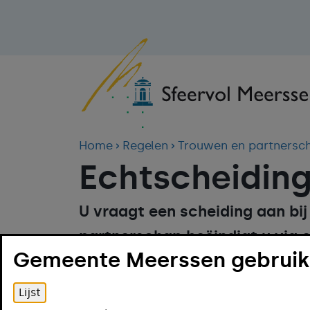
Home
Regelen
Trouwen en partnersc
Echtscheidin
U vraagt een scheiding aan bij
partnerschap beëindigt u via e
Gemeente Meerssen gebruikt
minderjarige kinderen of bent 
moet u naar de rechter.
Lijst