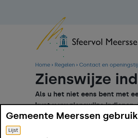
Home
Regelen
Contact en openingsti
Zienswijze in
Als u het niet eens bent met e
kunt u uw zienswijze indienen.
Gemeente Meerssen gebruikt
mondeling doorgeven aan de 
Bel met 14 043
Lijst