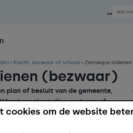
Start ee
jden
Klacht, bezwaar of schade
Zienswijze indiene
dienen (bezwaar)
en plan of besluit van de gemeente,
 U kunt uw zienswijze opsturen of
 cookies om de website beter
gemeente.