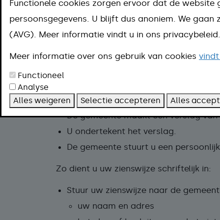
Aanpak
Functionele cookies zorgen ervoor dat de website 
persoonsgegevens. U blijft dus anoniem. We gaa
U kunt uw zienswijze schriftelijk of mo
(AVG). Meer informatie vindt u in ons privacybelei
dat in de publicatie staat aangegeven.
Meer informatie over ons gebruik van cookies
vindt
Zo dient u uw zienswijze mondeling in:
Functioneel
Maak een afspraak bij de gemeente.
Analyse
Geef uw zienswijze door.
Alles weigeren
Selectie accepteren
Alles accep
De gemeente maakt een verslag van 
U ondertekent het verslag.
De gemeente stuurt u een persoonlijk 
Zo dient u uw zienswijze schriftelijk in:
Stuur uw zienswijze naar de gemeente
uw naam en adres