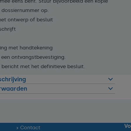
t mee eens bent. Stuur bijvoorbeeld een kopie
et dossiernummer op.
et ontwerp of besluit
chrijft
iging met handtekening
 u een ontvangstbevestiging.
bericht met het definitieve besluit.
chrijving
rwaarden
Vo
Contact