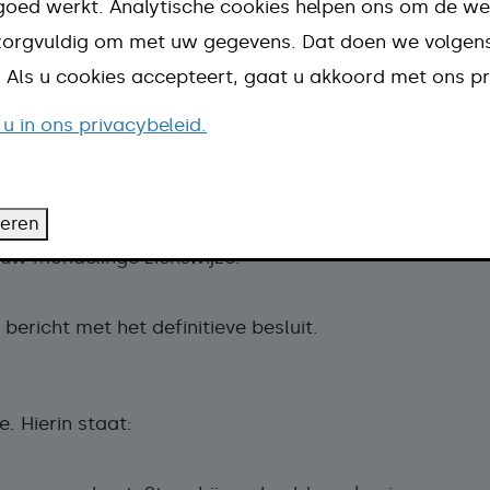
goed werkt. Analytische cookies helpen ons om de we
n zorgvuldig om met uw gegevens. Dat doen we volge
ndeling doorgeven. Het kan alleen mondeling als
d. Als u cookies accepteert, gaat u akkoord met ons pr
 u in ons privacybeleid.
teren
uw mondelinge zienswijze.
bericht met het definitieve besluit.
. Hierin staat: